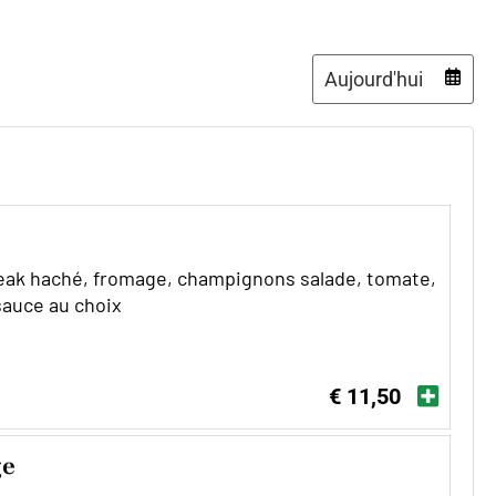
Date
eak haché, fromage, champignons salade, tomate,
sauce au choix
€ 11,50
ge